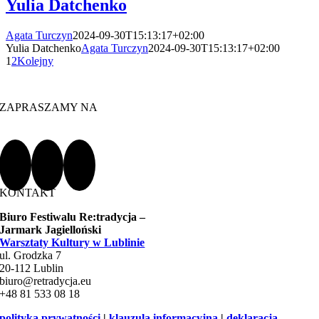
Yulia Datchenko
Agata Turczyn
2024-09-30T15:13:17+02:00
Yulia Datchenko
Agata Turczyn
2024-09-30T15:13:17+02:00
1
2
Kolejny
ZAPRASZAMY NA
KONTAKT
Biuro Festiwalu Re:tradycja –
Jarmark Jagielloński
Warsztaty Kultury w Lublinie
ul. Grodzka 7
20-112 Lublin
biuro@retradycja.eu
+48 81 533 08 18
polityka prywatności
|
klauzula informacyjna
|
deklaracja