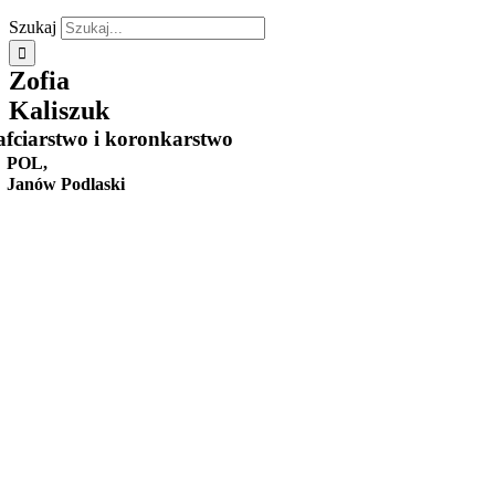
Szukaj
Zofia
Kaliszuk
fciarstwo i koronkarstwo
POL,
Janów Podlaski