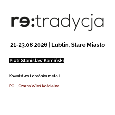
Przejdź
do
Open toolbar
zawartości
21-23.08 2026 | Lublin, Stare Miasto
Piotr Stanisław
Kamiński
Kowalstwo i obróbka metali
POL,
Czarna Wieś Kościelna