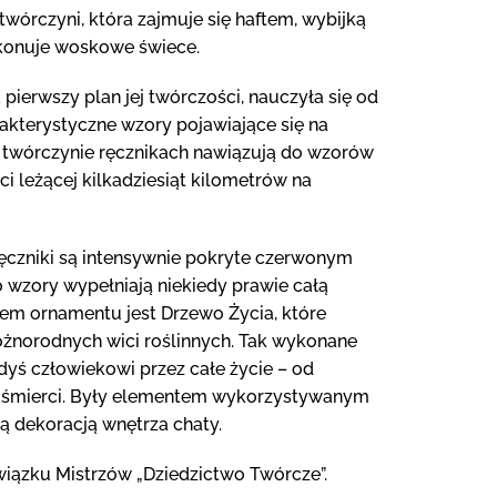
wórczyni, która zajmuje się haftem, wybijką
konuje woskowe świece.
 pierwszy plan jej twórczości, nauczyła się od
rakterystyczne wzory pojawiające się na
twórczynie ręcznikach nawiązują do wzorów
 leżącej kilkadziesiąt kilometrów na
ęczniki są intensywnie pokryte czerwonym
wzory wypełniają niekiedy prawie całą
em ornamentu jest Drzewo Życia, które
żnorodnych wici roślinnych. Tak wykonane
dyś człowiekowi przez całe życie – od
do śmierci. Były elementem wykorzystywanym
łą dekoracją wnętrza chaty.
iązku Mistrzów „Dziedzictwo Twórcze”.