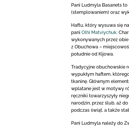
Pani Ludmyla Basanets to t
(stemplowaniem) oraz wy
Haftu, który wysuwa się na
pani
Olhi Matviychuk
. Cha
wykonywanych przez obie 
z Obuchowa – miejscowości
południe od Kijowa.
Tradycyjne obuchowskie r
wypukłym haftem, którego 
tkaninę. Głównym element
wplatane jest w motywy ró
ręczniki towarzyszyły nieg
narodzin, przez ślub, aż 
podczas świąt, a także sta
Pani Ludmyla należy do Zw