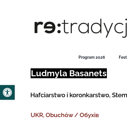
Przejdź
do
zawartości
Program 2026
Fest
Ludmyla
Basanets
Open toolbar
Hafciarstwo i koronkarstwo, Stem
UKR,
Obuchów / Обухів