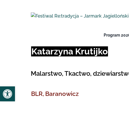
Przejdź
do
zawartości
Program 202
Katarzyna
Krutijko
Malarstwo, Tkactwo, dziewiarstw
Open toolbar
BLR,
Baranowicz