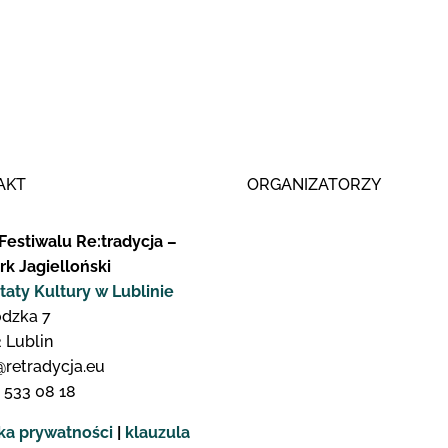
AKT
ORGANIZATORZY
Festiwalu Re:tradycja –
rk Jagielloński
taty Kultury w Lublinie
odzka 7
 Lublin
@retradycja.eu
 533 08 18
yka prywatności
|
klauzula