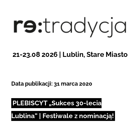
Przejdź
do
Open toolbar
zawartości
21-23.08 2026 | Lublin, Stare Miasto
Data publikacji: 31 marca 2020
PLEBISCYT „Sukces 30-lecia
Lublina” | Festiwale z nominacją!