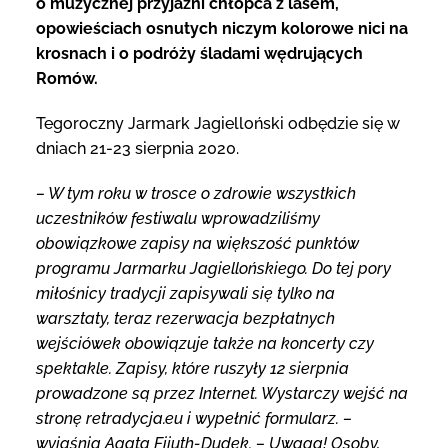
o muzycznej przyjaźni chłopca z lasem,
opowieściach osnutych niczym kolorowe nici na
krosnach i o podróży śladami wędrujących
Romów.
Tegoroczny Jarmark Jagielloński odbędzie się w
dniach 21-23 sierpnia 2020.
– W tym roku w trosce o zdrowie wszystkich
uczestników festiwalu wprowadziliśmy
obowiązkowe zapisy na większość punktów
programu Jarmarku Jagiellońskiego. Do tej pory
miłośnicy tradycji zapisywali się tylko na
warsztaty, teraz rezerwacja bezpłatnych
wejściówek obowiązuje także na koncerty czy
spektakle. Zapisy, które ruszyły 12 sierpnia
prowadzone są przez Internet. Wystarczy wejść na
stronę retradycja.eu i wypełnić formularz. –
wyjaśnia Agata Fijuth-Dudek. – Uwaga! Osoby,