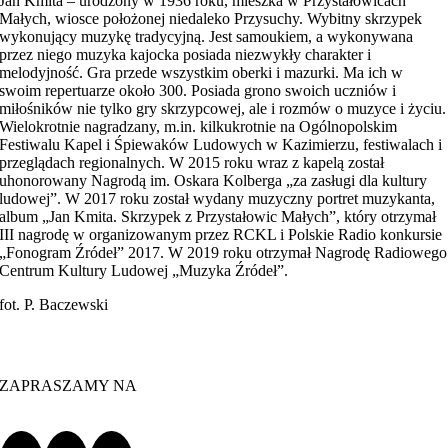
Jan Kmita – urodzony w 1936 roku, mieszka w Przystałowicach
Małych, wiosce położonej niedaleko Przysuchy. Wybitny skrzypek
wykonujący muzykę tradycyjną. Jest samoukiem, a wykonywana
przez niego muzyka kajocka posiada niezwykły charakter i
melodyjność. Gra przede wszystkim oberki i mazurki. Ma ich w
swoim repertuarze około 300. Posiada grono swoich uczniów i
miłośników nie tylko gry skrzypcowej, ale i rozmów o muzyce i życiu.
Wielokrotnie nagradzany, m.in. kilkukrotnie na Ogólnopolskim
Festiwalu Kapel i Śpiewaków Ludowych w Kazimierzu, festiwalach i
przeglądach regionalnych. W 2015 roku wraz z kapelą został
uhonorowany Nagrodą im. Oskara Kolberga „za zasługi dla kultury
ludowej”. W 2017 roku został wydany muzyczny portret muzykanta,
album „Jan Kmita. Skrzypek z Przystałowic Małych”, który otrzymał
III nagrodę w organizowanym przez RCKL i Polskie Radio konkursie
„Fonogram Źródeł” 2017. W 2019 roku otrzymał Nagrodę Radiowego
Centrum Kultury Ludowej „Muzyka Źródeł”.
fot. P. Baczewski
ZAPRASZAMY NA