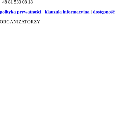
+48 81 533 08 18
polityka prywatności
|
klauzula informacyjna
|
dostępność
ORGANIZATORZY