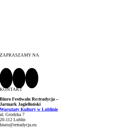
ZAPRASZAMY NA
KONTAKT
Biuro Festiwalu Re:tradycja –
Jarmark Jagielloński
Warsztaty Kultury w Lublinie
ul. Grodzka 7
20-112 Lublin
biuro@retradycja.eu