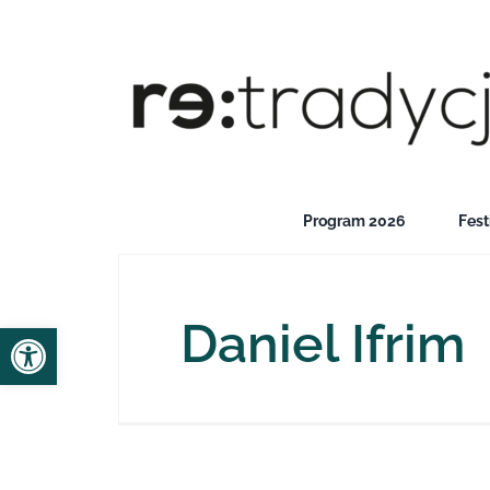
Przejdź
do
zawartości
Program 2026
Fest
Daniel Ifrim
Open toolbar