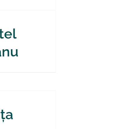
tel
anu
ța