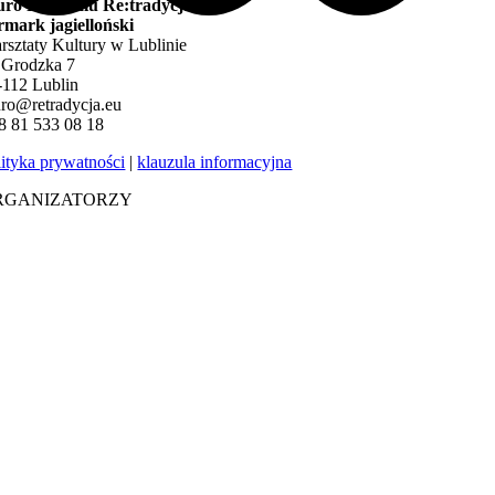
uro Festiwalu Re:tradycja –
rmark jagielloński
rsztaty Kultury w Lublinie
. Grodzka 7
-112 Lublin
uro@retradycja.eu
8 81 533 08 18
lityka prywatności
|
klauzula informacyjna
RGANIZATORZY